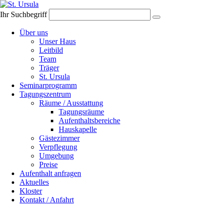
Ihr Suchbegriff
Navigation
Über uns
überspringen
Unser Haus
Leitbild
Team
Träger
St. Ursula
Seminarprogramm
Tagungszentrum
Räume / Ausstattung
Tagungsräume
Aufenthaltsbereiche
Hauskapelle
Gästezimmer
Verpflegung
Umgebung
Preise
Aufenthalt anfragen
Aktuelles
Kloster
Kontakt / Anfahrt