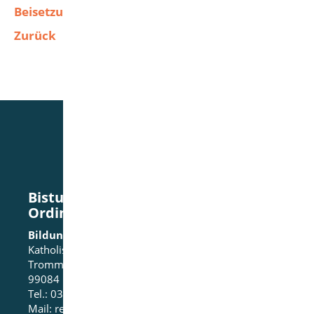
Beisetzung.
Zurück
NACH OBEN
Bistum Erfurt - Bischöfliches
Ordinariat
Bildungshaus St. Ursula
Katholische Heimvolkshochschule
Trommsdorffstraße 29
99084 Erfurt
Tel.: 0361-60114-0
Mail:
rezeption@bildungshaus-st-ursula.de