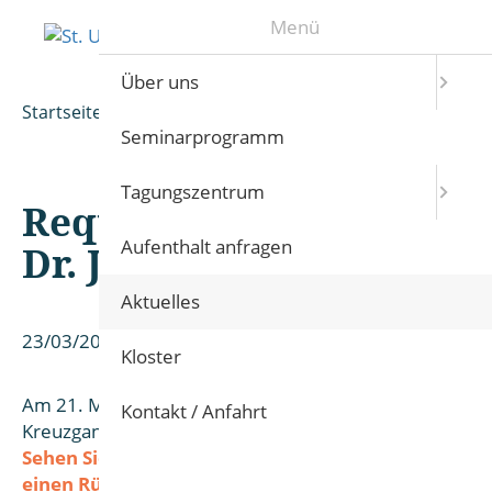
Menü
Über uns
Startseite
Aktuelles
Detail
Seminarprogramm
Tagungszentrum
Requiem Bischof em.
Aufenthalt anfragen
Dr. Joachim Wanke
Aktuelles
23/03/2026
Kloster
Am 21. März wurde Bischof em. Joachim Wanke im
Kontakt / Anfahrt
Kreuzgang des Erfurter Mariendomes beigesetzt.
Sehen Sie auf den Seiten des Bistums Erfurt
einen Rückblick vom Requiem und der