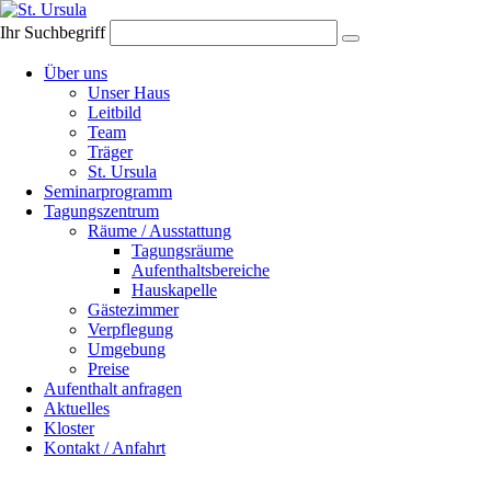
Ihr Suchbegriff
Navigation
Über uns
überspringen
Unser Haus
Leitbild
Team
Träger
St. Ursula
Seminarprogramm
Tagungszentrum
Räume / Ausstattung
Tagungsräume
Aufenthaltsbereiche
Hauskapelle
Gästezimmer
Verpflegung
Umgebung
Preise
Aufenthalt anfragen
Aktuelles
Kloster
Kontakt / Anfahrt